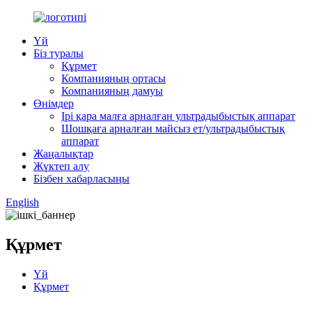
Үй
Біз туралы
Құрмет
Компанияның ортасы
Компанияның дамуы
Өнімдер
Ірі қара малға арналған ультрадыбыстық аппарат
Шошқаға арналған майсыз ет/ультрадыбыстық
аппарат
Жаңалықтар
Жүктеп алу
Бізбен хабарласыңы
English
Құрмет
Үй
Құрмет