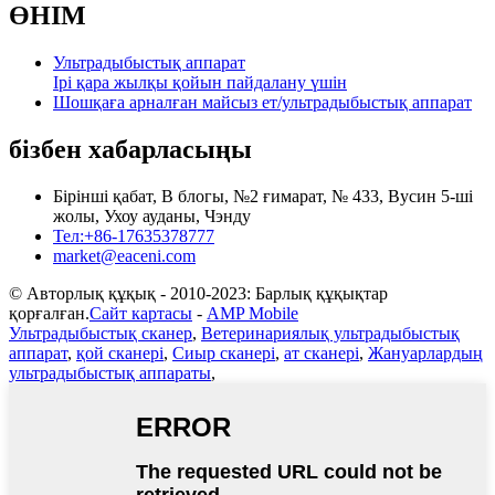
ӨНІМ
Ультрадыбыстық аппарат
Ірі қара жылқы қойын пайдалану үшін
Шошқаға арналған майсыз ет/ультрадыбыстық аппарат
бізбен хабарласыңы
Бірінші қабат, В блогы, №2 ғимарат, № 433, Вусин 5-ші
жолы, Ухоу ауданы, Чэнду
Тел:+86-17635378777
market@eaceni.com
© Авторлық құқық - 2010-2023: Барлық құқықтар
қорғалған.
Сайт картасы
-
AMP Mobile
Ультрадыбыстық сканер
,
Ветеринариялық ультрадыбыстық
аппарат
,
қой сканері
,
Сиыр сканері
,
ат сканері
,
Жануарлардың
ультрадыбыстық аппараты
,