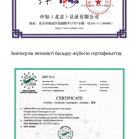
Зияткерлік меншікті басқару жүйесін сертификаттау